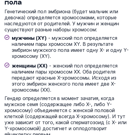
пола
Генетический пол эмбриона (будет мальчик или
девочка) определяется хромосомами, которые
наследуются от родителей. У мужчин и женщин
существуют разные наборы хромосом:
мужчины (XY)
- мужский пол определяется
наличием пары хромосом XY. В результате
эмбрион мужского пола имеет одну X- и одну Y-
хромосому (XY).
женщины (XX)
- женский пол определяется
наличием пары хромосом XX. Оба родителя
передают красные X-хромосомы. Исходя из
этого эмбрион женского пола имеет две X-
хромосомы (XX).
Гендер определяется в момент зачатия, когда
мужское семя (содержащее либо X-, либо Y-
хромосому) объединяется с женской половой
клеткой (содержащей всегда X-хромосому). И тут
уже зависит от того, какой сперматозоид (с X- или
Y-хромосомой) достигнет и оплодотворит
яйцеклетку первым.