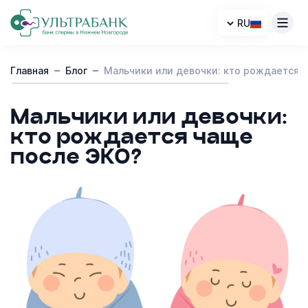
RU
Каталог доноров
Главная
Блог
Мальчики или девочки: кто рождается 
Контакты
Мальчики или девочки:
Cтать донором
кто рождается чаще
Клиникам
после ЭКО?
О нас
Доставка
FAQ
Блог
Анонимность