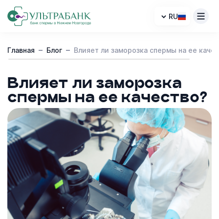
RU
Каталог доноров
Главная
Блог
Влияет ли заморозка спермы на ее каче
Контакты
Влияет ли заморозка
Cтать донором
спермы на ее качество?
Клиникам
О нас
Доставка
FAQ
Блог
Анонимность