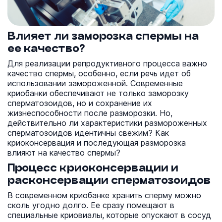
8 831 262-10-03
Влияет ли заморозка спермы на
Пн - Пт с 10:00 до 18:00
ее качество?
Для реализации репродуктивного процесса важно
качество спермы, особенно, если речь идет об
использовании замороженной. Современные
криобанки обеспечивают не только заморозку
сперматозоидов, но и сохранение их
жизнеспособности после разморозки. Но,
действительно ли характеристики размороженных
сперматозоидов идентичны свежим? Как
криоконсервация и последующая разморозка
влияют на качество спермы?
Процесс криоконсервации и
расконсервации сперматозоидов
В современном криобанке хранить сперму можно
сколь угодно долго. Ее сразу помещают в
специальные криовиалы, которые опускают в сосуд