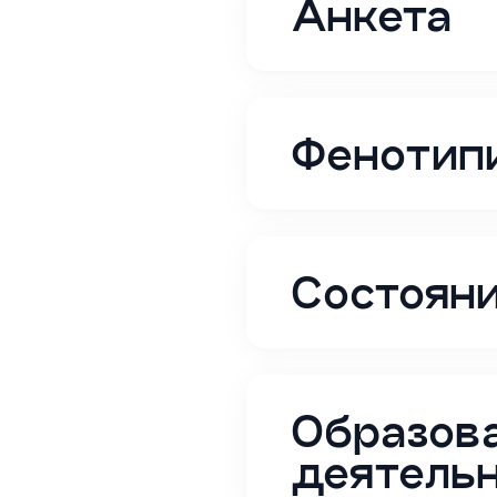
Анкета
Фенотип
Состояни
Образова
деятель