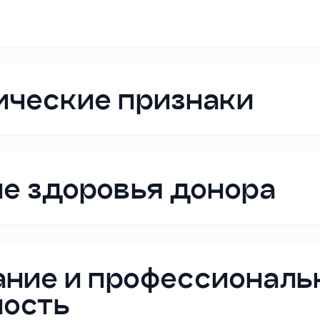
ические признаки
е здоровья донора
ние и профессиональ
ность