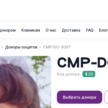
донором
Клиникам
О нас
Доставка
FAQ
Бло
Доноры ооцитов
CMP-DO-3097
CMP-D
Код донора
20
Выбрать донора