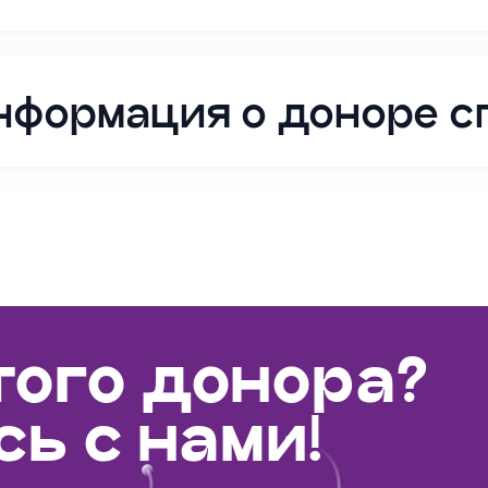
нформация о доноре 
того донора?
ь с нами!