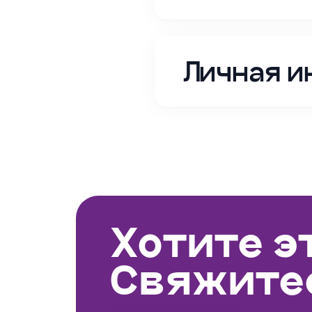
Личная и
Хотите э
Свяжитес