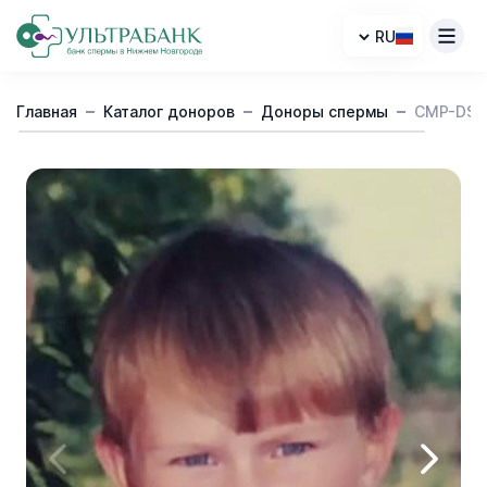
RU
Каталог доноров
Главная
Каталог доноров
Доноры спермы
CMP-DS-
Контакты
Cтать донором
Клиникам
О нас
Доставка
FAQ
Блог
Анонимность